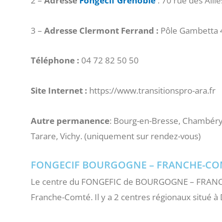
2 –
Adresse
Fongecif Grenoble
: 70 rue des All
3 –
Adresse Clermont Ferrand :
Pôle Gambetta
Téléphone :
04 72 82 50 50
Site Internet :
https://www.transitionspro-ara.fr
Autre permanence
: Bourg-en-Bresse, Chambéry,
Tarare, Vichy. (uniquement sur rendez-vous)
FONGECIF BOURGOGNE – FRANCHE-CO
Le centre du FONGEFIC de BOURGOGNE – FRANCH
Franche-Comté. Il y a 2 centres régionaux situé à