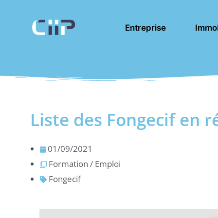
Aller
au
Entreprise
Immob
contenu
Liste des Fongecif en r
01/09/2021
Formation / Emploi
Fongecif