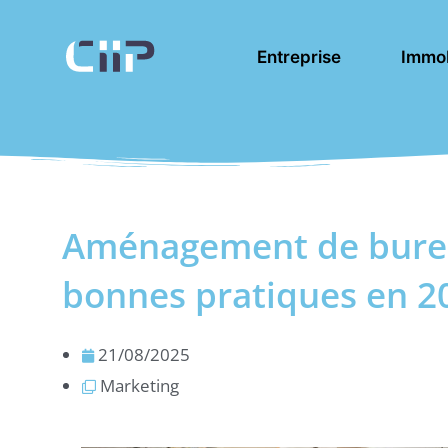
Aller
au
Entreprise
Immob
contenu
Aménagement de bureau
bonnes pratiques en 2
21/08/2025
Marketing