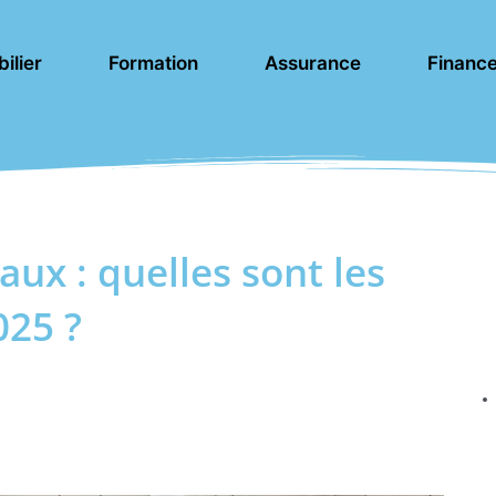
ilier
Formation
Assurance
Financ
x : quelles sont les
025 ?