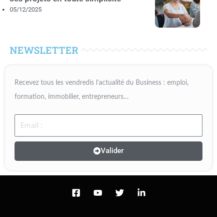
05/12/2025
NEWSLETTER
Recevez tous les vendredis l’actualité du Business : emploi,
formation, immobilier, entrepreneurs…
Email
Valider