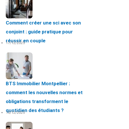
Comment créer une sci avec son
conjoint : guide pratique pour
réussir en couple
17/12/2025
BTS Immobilier Montpellier :
comment les nouvelles normes et
obligations transforment le
quotidien des étudiants ?
15/12/2025