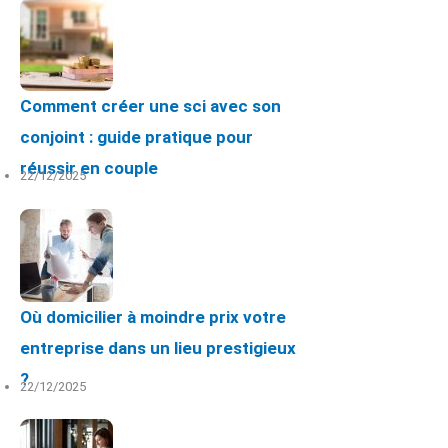
Comment créer une sci avec son
conjoint : guide pratique pour
réussir en couple
22/12/2025
Où domicilier à moindre prix votre
entreprise dans un lieu prestigieux
?
22/12/2025