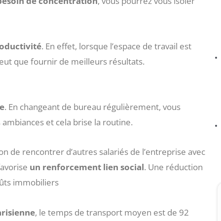
besoin
de
concentration
, vous pourrez vous isoler
oductivité
. En effet, lorsque l’espace de travail est
 peut que fournir de meilleurs résultats.
e
. En changeant de bureau régulièrement, vous
ambiances et cela brise la routine.
ion de rencontrer d’autres salariés de l’entreprise avec
 favorise
un
renforcement lien social
. Une réduction
ûts immobiliers
risienne
, le temps de transport moyen est de 92