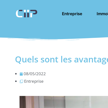
Aller
au
Entreprise
Immob
contenu
Quels sont les avantage
08/05/2022
Entreprise