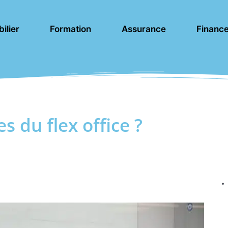
ilier
Formation
Assurance
Financ
s du flex office ?