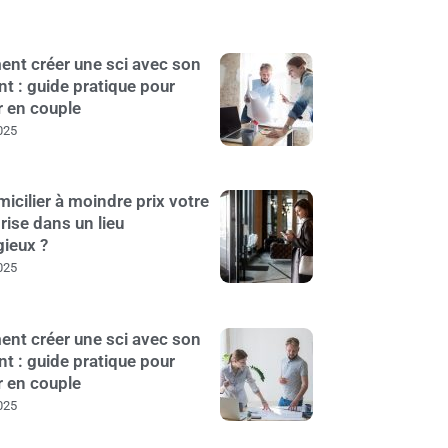
nt créer une sci avec son
nt : guide pratique pour
r en couple
025
icilier à moindre prix votre
rise dans un lieu
gieux ?
025
nt créer une sci avec son
nt : guide pratique pour
r en couple
025