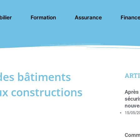
ilier
Formation
Assurance
Financ
des bâtiments
ARTI
ux constructions
Après 
sécuri
nouve
15/05/2
Comme