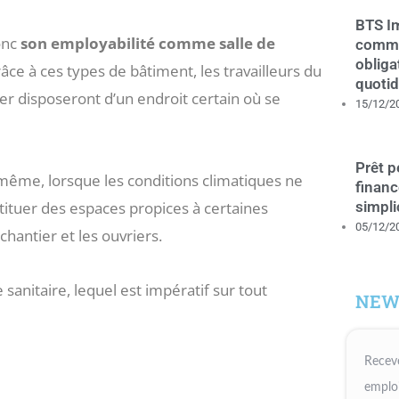
BTS Im
onc
son employabilité comme salle de
comme
obliga
âce à ces types de bâtiment, les travailleurs du
quotid
er disposeront d’un endroit certain où se
15/12/2
Prêt 
u même, lorsque les conditions climatiques ne
financ
simpli
ituer des espaces propices à certaines
05/12/2
chantier et les ouvriers.
sanitaire, lequel est impératif sur tout
NEW
Receve
emploi