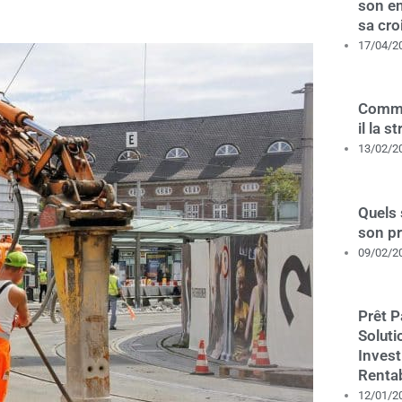
son en
sa cro
17/04/2
Comme
il la s
13/02/2
Quels 
son p
09/02/2
Prêt P
Soluti
Invest
Renta
12/01/2