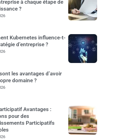
treprise à chaque étape de
issance ?
026
nt Kubernetes influence-t-
tratégie d’entreprise ?
026
sont les avantages d’avoir
ropre domaine ?
026
articipatif Avantages :
ons pour des
issements Participatifs
bles
026