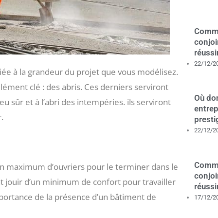
Comme
conjoi
réussi
22/12/2
liée à la grandeur du projet que vous modélisez.
élément clé : des abris. Ces derniers serviront
Où dom
u sûr et à l’abri des intempéries. ils serviront
entrep
.
presti
22/12/2
Comme
un maximum d’ouvriers pour le terminer dans le
conjoi
t jouir d’un minimum de confort pour travailler
réussi
importance de la présence d’un bâtiment de
17/12/2