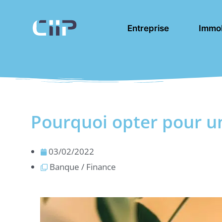
Aller
au
Entreprise
Immob
contenu
Pourquoi opter pour u
03/02/2022
Banque / Finance