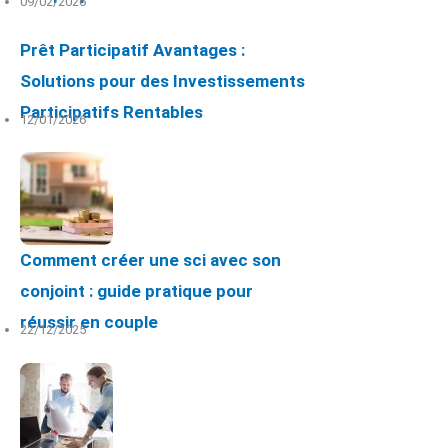
09/02/2026
Prêt Participatif Avantages :
Solutions pour des Investissements
Participatifs Rentables
12/01/2026
Comment créer une sci avec son
conjoint : guide pratique pour
réussir en couple
22/12/2025