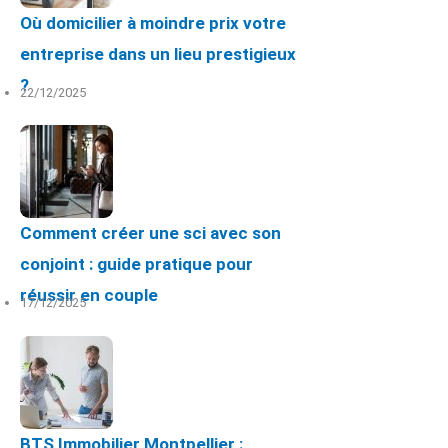
Où domicilier à moindre prix votre
entreprise dans un lieu prestigieux
?
22/12/2025
Comment créer une sci avec son
conjoint : guide pratique pour
réussir en couple
17/12/2025
BTS Immobilier Montpellier :