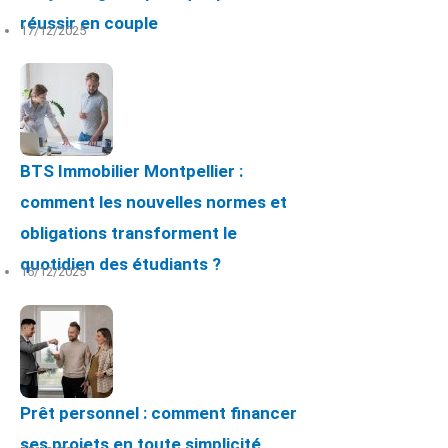
réussir en couple
17/12/2025
BTS Immobilier Montpellier :
comment les nouvelles normes et
obligations transforment le
quotidien des étudiants ?
15/12/2025
Prêt personnel : comment financer
ses projets en toute simplicité