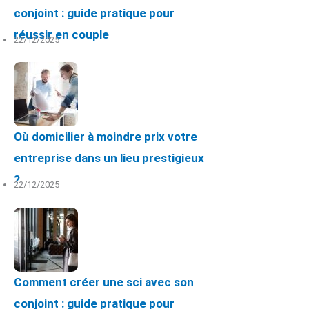
conjoint : guide pratique pour
réussir en couple
22/12/2025
Où domicilier à moindre prix votre
entreprise dans un lieu prestigieux
?
22/12/2025
Comment créer une sci avec son
conjoint : guide pratique pour