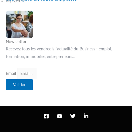
05/12/2025
Newsletter
Recevez tous les vendredis l’actualité du Business : emploi,
formation, immobilier, entrepreneurs…
Email
Valider