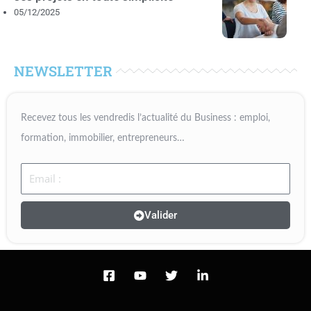
05/12/2025
NEWSLETTER
Recevez tous les vendredis l’actualité du Business : emploi,
formation, immobilier, entrepreneurs…
Email
Valider