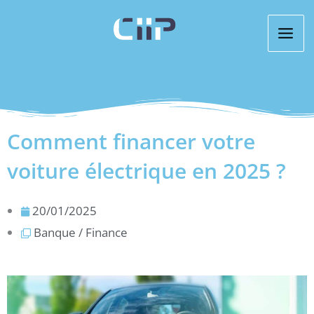
Aller
au
contenu
Comment financer votre
voiture électrique en 2025 ?
20/01/2025
Banque / Finance