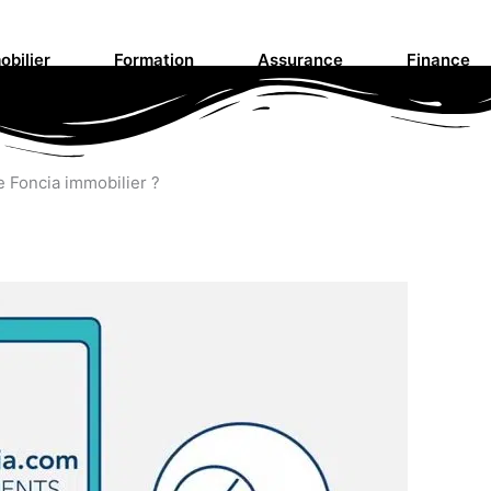
obilier
Formation
Assurance
Finance
 Foncia immobilier ?