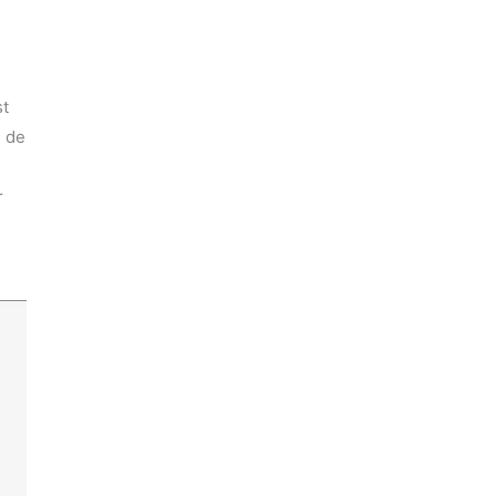
st
s de
r