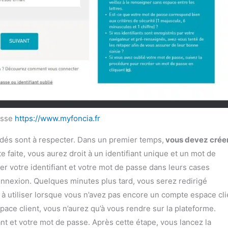
resse
https://www.myfoncia.fr
dés sont à respecter. Dans un premier temps,
vous devez crée
e faite, vous aurez droit à un identifiant unique et un mot de
r votre identifiant et votre mot de passe dans leurs cases
connexion. Quelques minutes plus tard, vous serez redirigé
à utiliser lorsque vous n’avez pas encore un compte espace cli
ace client, vous n’aurez qu’à vous rendre sur la plateforme.
ant et votre mot de passe. Après cette étape, vous lancez la