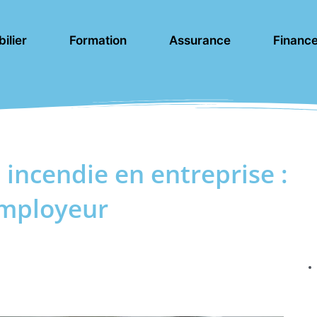
ilier
Formation
Assurance
Financ
 incendie en entreprise :
’employeur