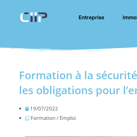
Aller
au
Entreprise
Immob
contenu
Formation à la sécurité
les obligations pour l
19/07/2022
Formation / Emploi