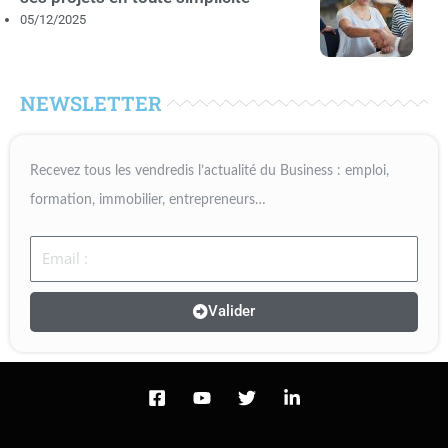
05/12/2025
NEWSLETTER
Recevez tous les vendredis l’actualité du Business : emploi,
formation, immobilier, entrepreneurs…
Email
Valider