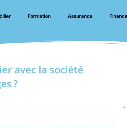
ilier
Formation
Assurance
Financ
ier avec la société
es ?