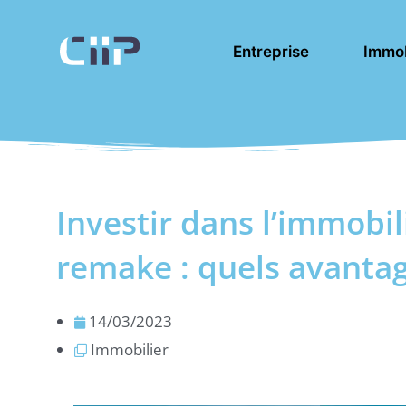
Aller
au
Entreprise
Immob
contenu
Investir dans l’immobil
remake : quels avantag
14/03/2023
Immobilier