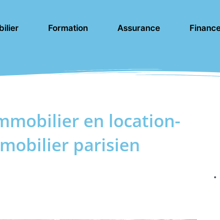
ilier
Formation
Assurance
Financ
mmobilier en location-
mobilier parisien