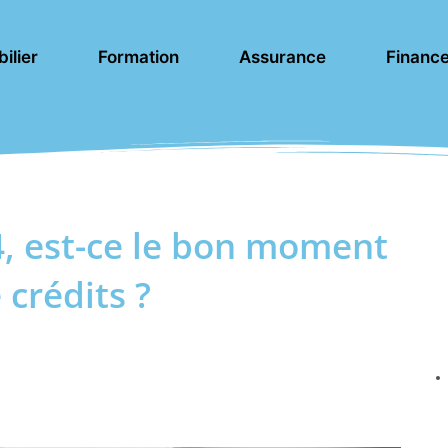
ilier
Formation
Assurance
Financ
4, est-ce le bon moment
 crédits ?