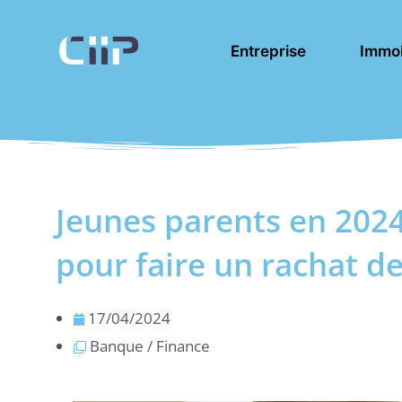
Aller
au
Entreprise
Immob
contenu
Jeunes parents en 202
pour faire un rachat de
17/04/2024
Banque / Finance