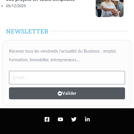
05/12/2025
NEWSLETTER
Recevez tous les vendredis l’actualité du Business : emploi,
formation, immobilier, entrepreneurs…
Email
Valider