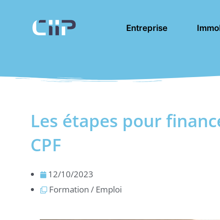
Aller
au
Entreprise
Immob
contenu
Les étapes pour financ
CPF
12/10/2023
Formation / Emploi