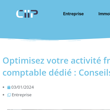
Aller
au
Entreprise
Immob
contenu
Optimisez votre activité f
comptable dédié : Conseil
03/01/2024
Entreprise