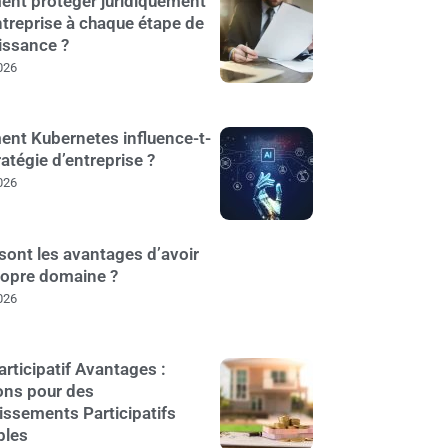
nt protéger juridiquement
treprise à chaque étape de
issance ?
026
nt Kubernetes influence-t-
tratégie d’entreprise ?
026
sont les avantages d’avoir
ropre domaine ?
026
articipatif Avantages :
ons pour des
issements Participatifs
bles