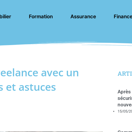
ilier
Formation
Assurance
Financ
reelance avec un
ARTI
s et astuces
Après 
sécuri
nouve
15/05/2