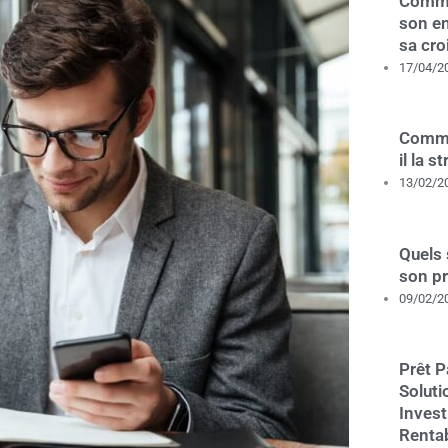
Comme
son en
sa cro
17/04/2
Comme
il la s
13/02/2
Quels 
son p
09/02/2
Prêt P
Soluti
Invest
Renta