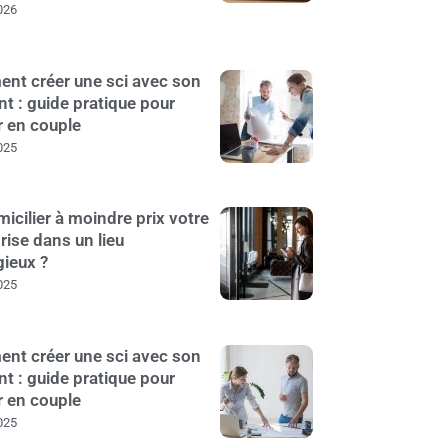
026
nt créer une sci avec son
nt : guide pratique pour
r en couple
025
icilier à moindre prix votre
rise dans un lieu
gieux ?
025
nt créer une sci avec son
nt : guide pratique pour
r en couple
025