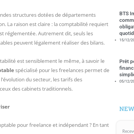
BTS Im
grandes structures dotées de départements
comme
. La raison est claire : la comptabilité requiert
obliga
est réglementée. Autrement dit, seuls les
quotid
15/12/2
ables peuvent légalement réaliser des bilans.
ptabilité est sensiblement le même, à savoir le
Prêt 
financ
table
spécialisé pour les freelances permet de
simpli
’évolution du secteur, les tarifs des
05/12/2
ceux des cabinets traditionnels.
riser
NEW
ptable pour freelance et indépendant ? En tant
Receve