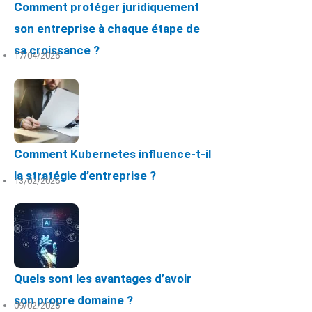
Comment protéger juridiquement
son entreprise à chaque étape de
sa croissance ?
17/04/2026
Comment Kubernetes influence-t-il
la stratégie d’entreprise ?
13/02/2026
Quels sont les avantages d’avoir
son propre domaine ?
09/02/2026