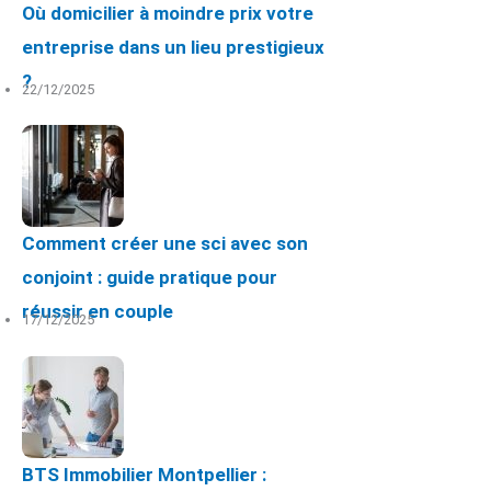
Où domicilier à moindre prix votre
entreprise dans un lieu prestigieux
?
22/12/2025
Comment créer une sci avec son
conjoint : guide pratique pour
réussir en couple
17/12/2025
BTS Immobilier Montpellier :