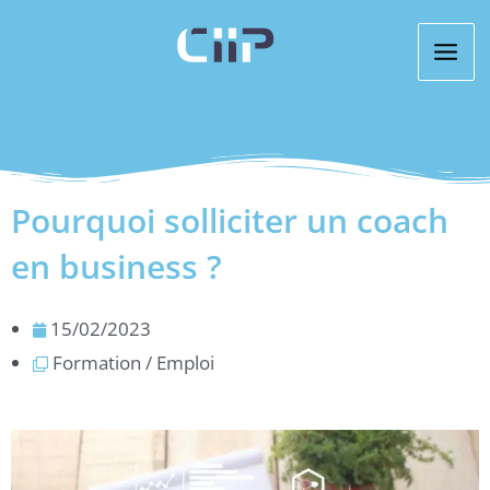
Aller
au
contenu
Pourquoi solliciter un coach
en business ?
15/02/2023
Formation / Emploi