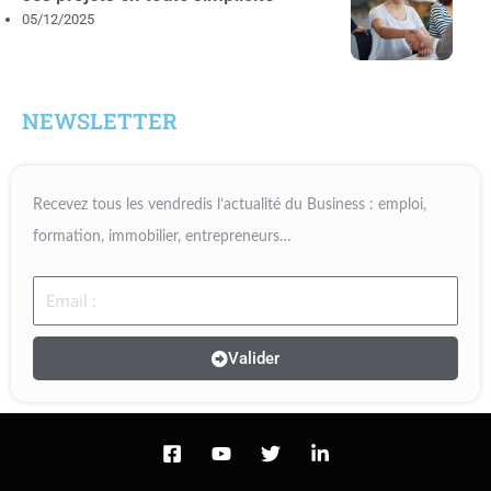
05/12/2025
NEWSLETTER
Recevez tous les vendredis l’actualité du Business : emploi,
formation, immobilier, entrepreneurs…
Email
Valider