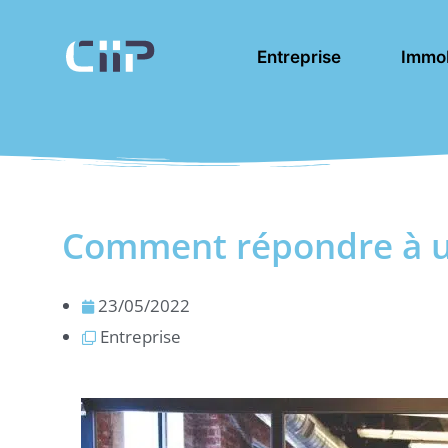
Aller
au
Entreprise
Immob
contenu
Comment répondre à un 
23/05/2022
Entreprise