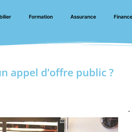
ilier
Formation
Assurance
Financ
appel d’offre public ?