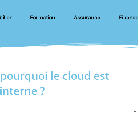
ilier
Formation
Assurance
Financ
 pourquoi le cloud est
interne ?