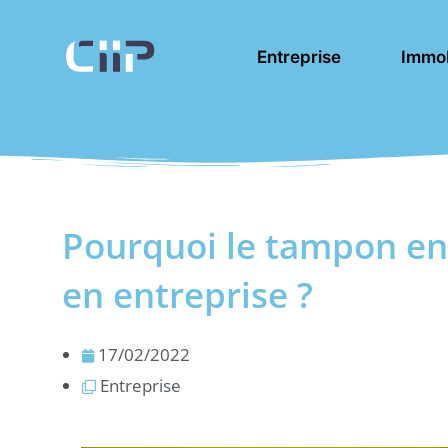
Aller
au
Entreprise
Immob
contenu
Pourquoi le tampon en
en entreprise ?
17/02/2022
Entreprise