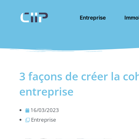
Aller
au
Entreprise
Immob
contenu
3 façons de créer la c
entreprise
16/03/2023
Entreprise