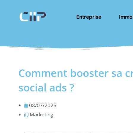
Aller
au
Entreprise
Immob
contenu
Comment booster sa cr
social ads ?
08/07/2025
Marketing