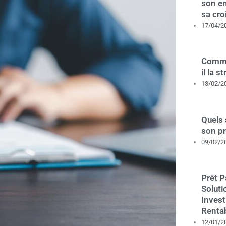
son en
sa cro
17/04/2
Comme
il la s
13/02/2
Quels 
son p
09/02/2
Prêt P
Soluti
Invest
Renta
12/01/2