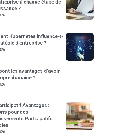
treprise à chaque étape de
issance ?
026
nt Kubernetes influence-t-
tratégie d’entreprise ?
026
sont les avantages d’avoir
ropre domaine ?
026
articipatif Avantages :
ons pour des
issements Participatifs
bles
026