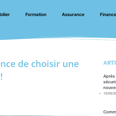
ilier
Formation
Assurance
Financ
ance de choisir une
ARTI
!
Après 
sécuri
nouve
15/05/2
Comme