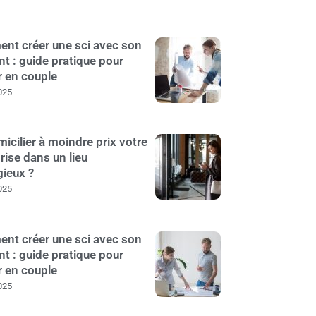
nt créer une sci avec son
nt : guide pratique pour
r en couple
025
icilier à moindre prix votre
rise dans un lieu
gieux ?
025
nt créer une sci avec son
nt : guide pratique pour
r en couple
025