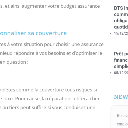
es, et ainsi augmenter votre budget assurance
BTS Im
comme
obliga
quotid
onnaliser sa couverture
15/12/2
es à votre situation pour choisir une assurance
ieux répondre à vos besoins et d’optimiser le
Prêt 
financ
en question :
simpli
05/12/2
complètes comme la couverture tous risques si
NEW
e luxe. Pour cause, la réparation coûtera cher
 au tiers peut suffire si vous conduisez une
Receve
emploi