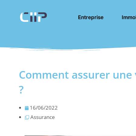
Aller
au
Entreprise
Immob
contenu
Comment assurer une 
?
16/06/2022
Assurance