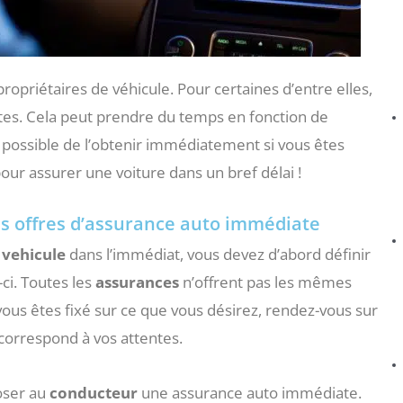
ropriétaires de véhicule. Pour certaines d’entre elles,
tes. Cela peut prendre du temps en fonction de
st possible de l’obtenir immédiatement si vous êtes
ur assurer une voiture dans un bref délai !
es offres d’assurance auto immédiate
n
vehicule
dans l’immédiat, vous devez d’abord définir
-ci. Toutes les
assurances
n’offrent pas les mêmes
ous êtes fixé sur ce que vous désirez, rendez-vous sur
correspond à vos attentes.
poser au
conducteur
une assurance auto immédiate.