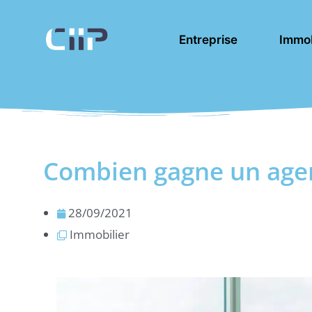
Aller
au
Entreprise
Immob
contenu
Combien gagne un agen
28/09/2021
Immobilier