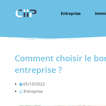
Aller
au
Entreprise
Immob
contenu
Comment choisir le bo
entreprise ?
05/10/2022
Entreprise