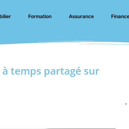
ilier
Formation
Assurance
Financ
à temps partagé sur