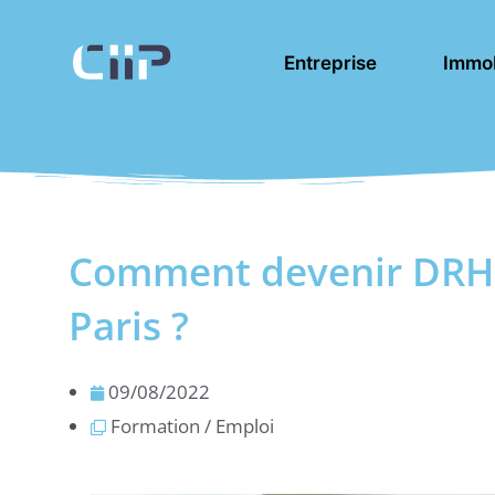
Aller
au
Entreprise
Immob
contenu
Comment devenir DRH 
Paris ?
09/08/2022
Formation / Emploi