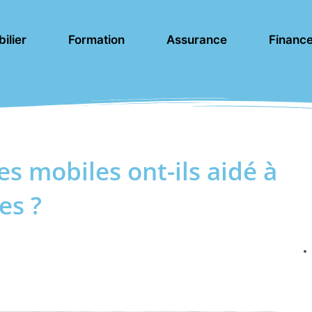
ilier
Formation
Assurance
Financ
 mobiles ont-ils aidé à
es ?