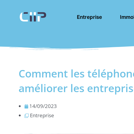
Aller
au
Entreprise
Immob
contenu
Comment les téléphones
améliorer les entrepris
14/09/2023
Entreprise