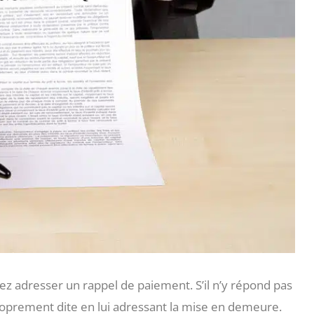
ez adresser un rappel de paiement. S’il n’y répond pas
oprement dite en lui adressant la mise en demeure.