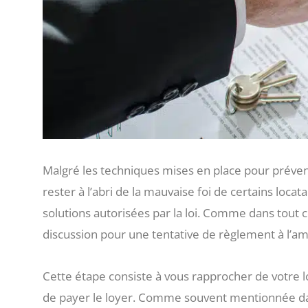
Malgré les techniques mises en place pour préveni
rester à l’abri de la mauvaise foi de certains locat
solutions autorisées par la loi. Comme dans tout con
discussion pour une tentative de règlement à l’am
Cette étape consiste à vous rapprocher de votre loc
de payer le loyer. Comme souvent mentionnée dans 