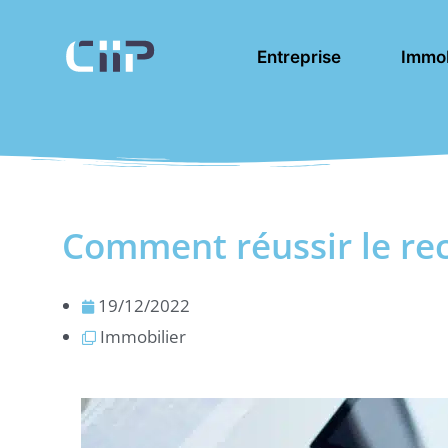
Aller
au
Entreprise
Immob
contenu
Comment réussir le re
19/12/2022
Immobilier