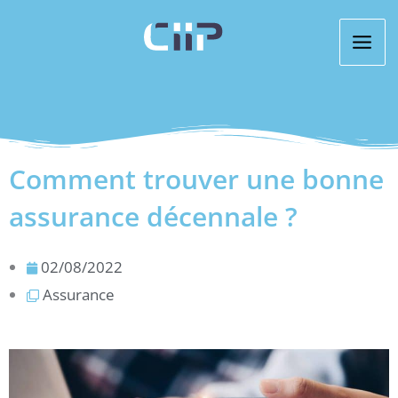
Aller
au
contenu
Comment trouver une bonne
assurance décennale ?
02/08/2022
Assurance