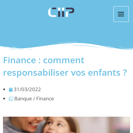
Aller
au
contenu
Finance : comment
responsabiliser vos enfants ?
31/03/2022
Banque / Finance