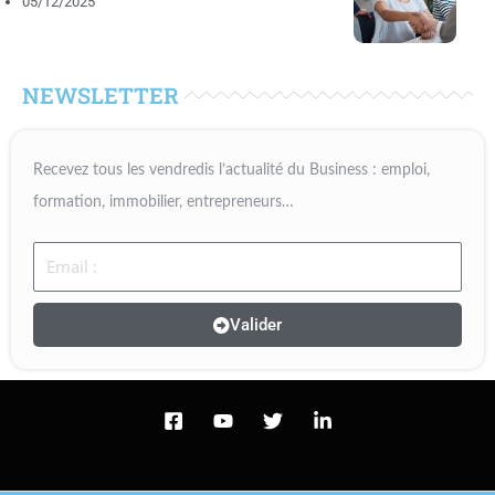
05/12/2025
NEWSLETTER
Recevez tous les vendredis l’actualité du Business : emploi,
formation, immobilier, entrepreneurs…
Email
Valider