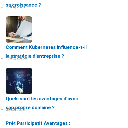
sa croissance ?
17/04/2026
Comment Kubernetes influence-t-il
la stratégie d’entreprise ?
13/02/2026
Quels sont les avantages d’avoir
son propre domaine ?
09/02/2026
Prêt Participatif Avantages :