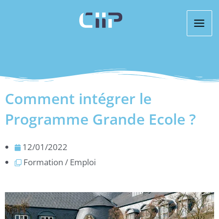
Aller
au
contenu
Comment intégrer le
Programme Grande Ecole ?
12/01/2022
Formation / Emploi