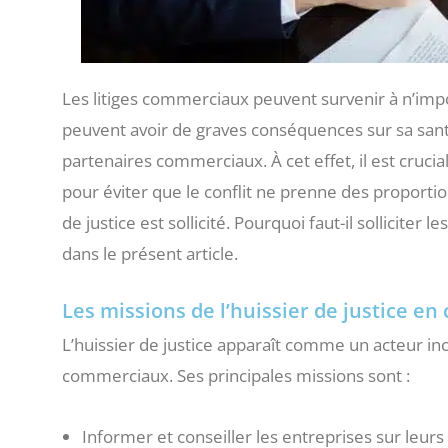
Les litiges commerciaux peuvent survenir à n’impo
peuvent avoir de graves conséquences sur sa santé
partenaires commerciaux. À cet effet, il est cruci
pour éviter que le conflit ne prenne des proportio
de justice est sollicité. Pourquoi faut-il sollicite
dans le présent article.
Les missions de l’huissier de justice en
L’huissier de justice apparaît comme un acteur inc
commerciaux. Ses principales missions sont :
Informer et conseiller les entreprises sur leurs