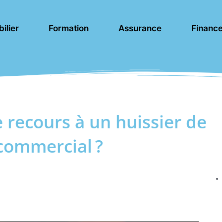
ilier
Formation
Assurance
Financ
e recours à un huissier de
 commercial ?