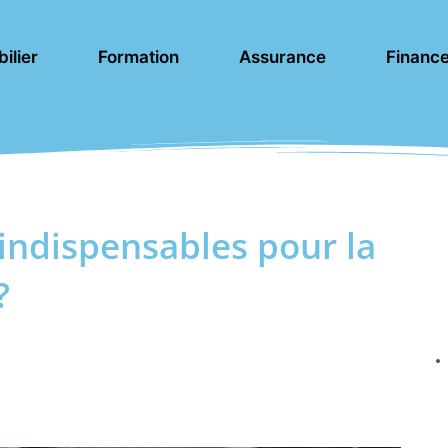
ilier
Formation
Assurance
Financ
 indispensables pour la
?