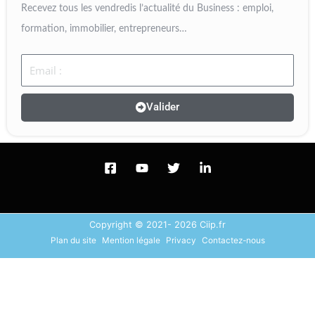
Recevez tous les vendredis l’actualité du Business : emploi,
formation, immobilier, entrepreneurs…
Email
Valider
Copyright © 2021- 2026 Ciip.fr
Plan du site
Mention légale
Privacy
Contactez-nous