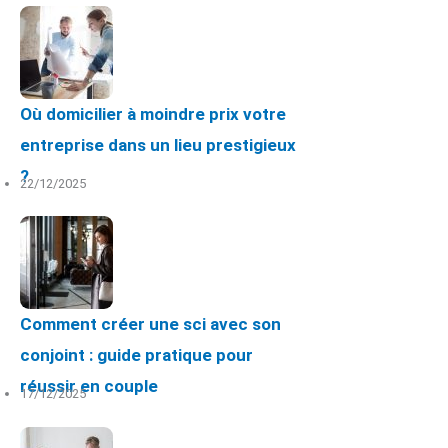
Où domicilier à moindre prix votre
entreprise dans un lieu prestigieux
?
22/12/2025
Comment créer une sci avec son
conjoint : guide pratique pour
réussir en couple
17/12/2025