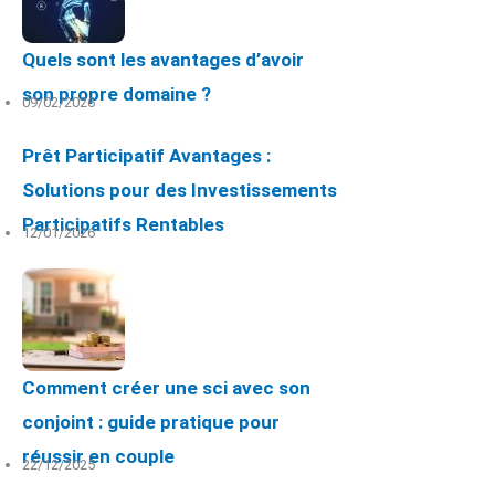
Quels sont les avantages d’avoir
son propre domaine ?
09/02/2026
Prêt Participatif Avantages :
Solutions pour des Investissements
Participatifs Rentables
12/01/2026
Comment créer une sci avec son
conjoint : guide pratique pour
réussir en couple
22/12/2025