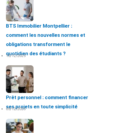
BTS Immobilier Montpellier :
comment les nouvelles normes et
obligations transforment le
quotidien des étudiants ?
15/12/2025
Prêt personnel : comment financer
ses projets en toute simplicité
05/12/2025