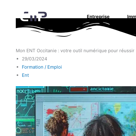
Aller
au
Entreprise
Imm
contenu
Mon ENT Occitanie : votre outil numérique pour réussir 
29/03/2024
Formation / Emploi
Ent