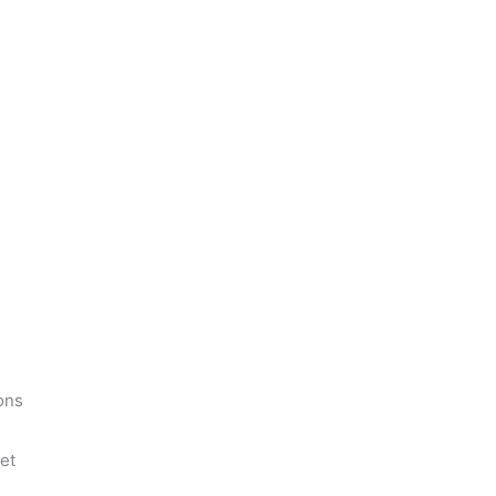
ons
 et