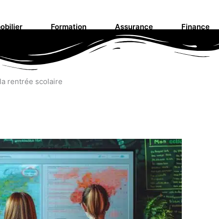
obilier
Formation
Assurance
Finance
la rentrée scolaire