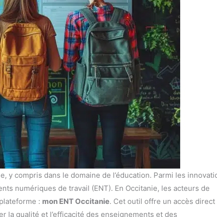
ie, y compris dans le domaine de l’éducation. Parmi les innovati
ents numériques de travail (ENT). En Occitanie, les acteurs de
plateforme :
mon ENT Occitanie
. Cet outil offre un accès direct
r la qualité et l’efficacité des enseignements et des