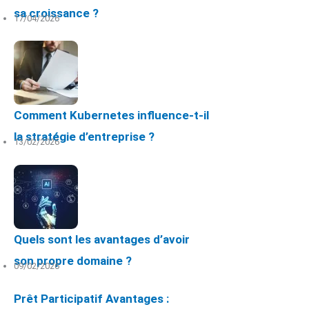
sa croissance ?
17/04/2026
Comment Kubernetes influence-t-il
la stratégie d’entreprise ?
13/02/2026
Quels sont les avantages d’avoir
son propre domaine ?
09/02/2026
Prêt Participatif Avantages :