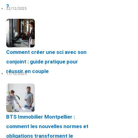
?
22/12/2025
Comment créer une sci avec son
conjoint : guide pratique pour
réussir en couple
17/12/2025
BTS Immobilier Montpellier :
comment les nouvelles normes et
obligations transforment le